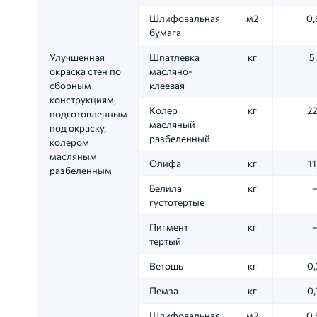
Шлифовальная
м2
0,
бумага
Улучшенная
Шпатлевка
кг
5
окраска стен по
масляно-
сборным
клеевая
конструкциям,
Колер
кг
22
подготовленным
масляный
под окраску,
разбеленный
колером
масляным
Олифа
кг
11
разбеленным
Белила
кг
густотертые
Пигмент
кг
тертый
Ветошь
кг
0,
Пемза
кг
0,
Шлифовальная
м2
0,