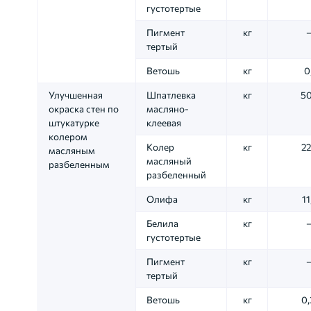
густотертые
Пигмент
кг
тертый
Ветошь
кг
0
Улучшенная
Шпатлевка
кг
50
окраска стен по
масляно-
штукатурке
клеевая
колером
Колер
кг
22
масляным
масляный
разбеленным
разбеленный
Олифа
кг
11
Белила
кг
густотертые
Пигмент
кг
тертый
Ветошь
кг
0,