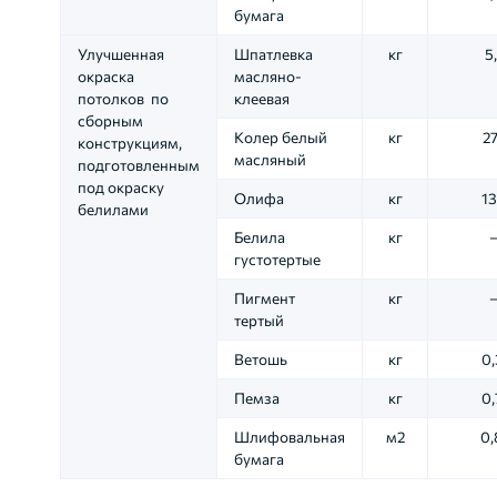
бумага
Улучшенная
Шпатлевка
кг
5
окраска
масляно-
потолков по
клеевая
сборным
Колер белый
кг
27
конструкциям,
масляный
подготовленным
под окраску
Олифа
кг
13
белилами
Белила
кг
густотертые
Пигмент
кг
тертый
Ветошь
кг
0,
Пемза
кг
0,
Шлифовальная
м2
0,
бумага