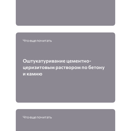
Что еще почитать
Оштукатуривание цементно-
церизитовым раствором по бетону
и камню
Что еще почитать