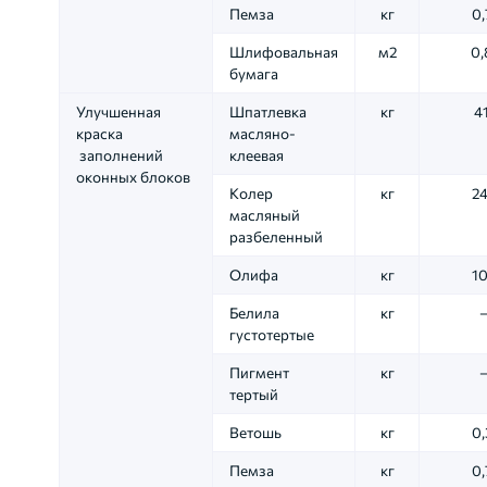
Пемза
кг
0,
Шлифовальная
м2
0,
бумага
Улучшенная
Шпатлевка
кг
41
краска
масляно-
заполнений
клеевая
оконных блоков
Колер
кг
24
масляный
разбеленный
Олифа
кг
10
Белила
кг
густотертые
Пигмент
кг
тертый
Ветошь
кг
0,
Пемза
кг
0,