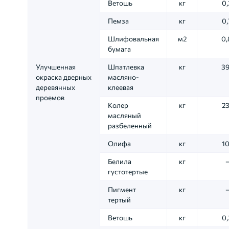
Ветошь
кг
0,
Пемза
кг
0,
Шлифовальная
м2
0,
бумага
Улучшенная
Шпатлевка
кг
39
окраска дверных
масляно-
деревянных
клеевая
проемов
Колер
кг
23
масляный
разбеленный
Олифа
кг
10
Белила
кг
густотертые
Пигмент
кг
тертый
Ветошь
кг
0,