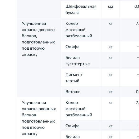
Шлифовальная
м2
0,
бумага
Улучшенная
Колер
кг
7
окраска дверных
масляный
блоков,
разбеленный
подготовленных
Олифа
кг
под вторую
окраску
Белила
кг
густотертые
Пигмент
кг
тертый
Ветошь
кг
0
Улучшенная
Колер
кг
7
окраска оконных
масляный
блоков
разбеленный
подготовленных
Олифа
кг
под вторую
окраску
Белила
кг