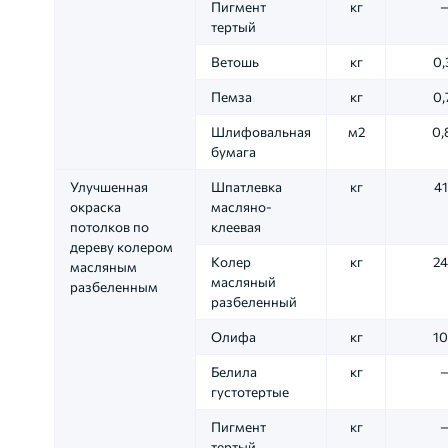
Пигмент
кг
тертый
Ветошь
кг
0,
Пемза
кг
0,
Шлифовальная
м2
0,
бумага
Улучшенная
Шпатлевка
кг
41
окраска
масляно-
потолков по
клеевая
дереву колером
Колер
кг
24
масляным
масляный
разбеленным
разбеленный
Олифа
кг
10
Белила
кг
густотертые
Пигмент
кг
тертый