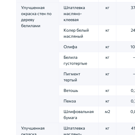
Улучшенная
Шпатлевка
кг
37
окраска стен по
масляно-
дереву
клеевая
белилами
Колер белый
кг
24
масляный
Олифа
кг
10
Белила
кг
густотертые
Пигмент
кг
тертый
Ветошь
кг
0,
Пемза
кг
0,
Шлифовальная
м2
0,
бумага
Улучшенная
Шпатлевка
кг
41
окраска
масляно-