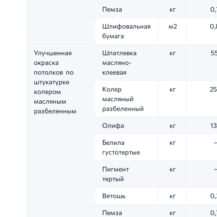
Пемза
кг
0,
Шлифовальная
м2
0,
бумага
Улучшенная
Шпатлевка
кг
55
окраска
масляно-
потолков по
клеевая
штукатурке
Колер
кг
25
колером
масляный
масляным
разбеленный
разбеленным
Олифа
кг
13
Белила
кг
густотертые
Пигмент
кг
тертый
Ветошь
кг
0,
Пемза
кг
0,