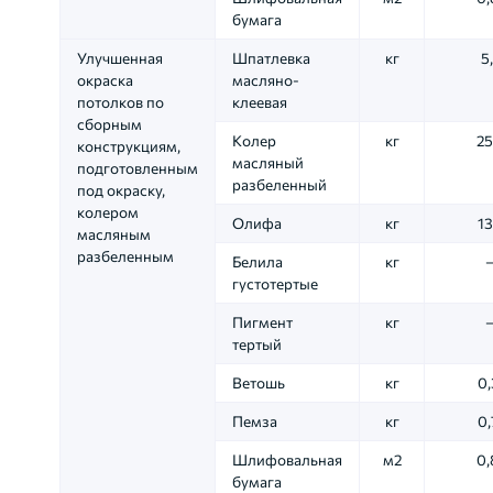
бумага
Улучшенная
Шпатлевка
кг
5
окраска
масляно-
потолков по
клеевая
сборным
Колер
кг
25
конструкциям,
масляный
подготовленным
разбеленный
под окраску,
колером
Олифа
кг
13
масляным
разбеленным
Белила
кг
густотертые
Пигмент
кг
тертый
Ветошь
кг
0,
Пемза
кг
0,
Шлифовальная
м2
0,
бумага