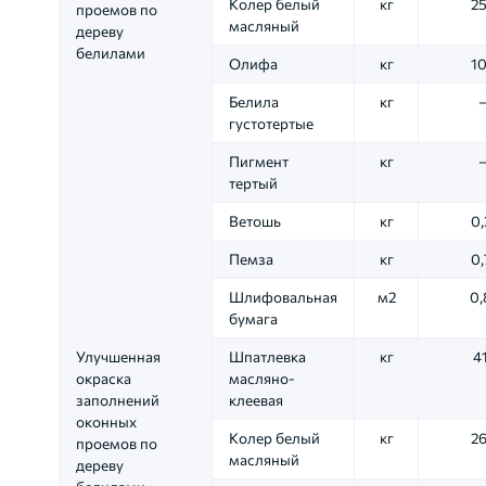
Колер белый
кг
25
проемов по
масляный
дереву
белилами
Олифа
кг
10
Белила
кг
густотертые
Пигмент
кг
тертый
Ветошь
кг
0,
Пемза
кг
0,
Шлифовальная
м2
0,
бумага
Улучшенная
Шпатлевка
кг
41
окраска
масляно-
заполнений
клеевая
оконных
Колер белый
кг
26
проемов по
масляный
дереву