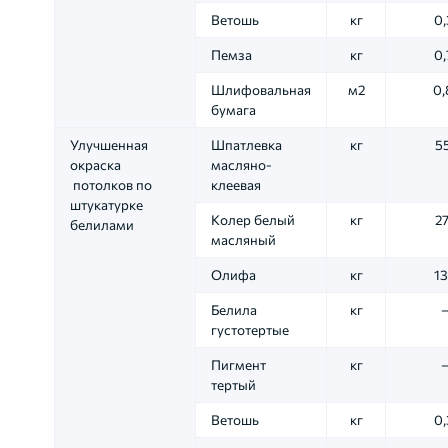
Ветошь
кг
0,
Пемза
кг
0,
Шлифовальная
м2
0,
бумага
Улучшенная
Шпатлевка
кг
55
окраска
масляно-
потолков по
клеевая
штукатурке
Колер белый
кг
27
белилами
масляный
Олифа
кг
13
Белила
кг
густотертые
Пигмент
кг
тертый
Ветошь
кг
0,