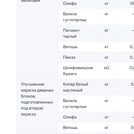
белилами
Олифа
кг
10
Белила
кг
густотертые
Пигмент
кг
тертый
Ветошь
кг
0,
Пемза
кг
0,
Шлифовальная
м2
0,
бумага
Улучшенная
Колер белый
кг
5
окраска дверных
масляный
блоков,
Белила
кг
подготовленных
густотертые
под вторую
окраску
Олифа
кг
Ветошь
кг
0