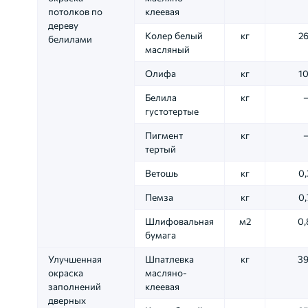
потолков по
клеевая
дереву
Колер белый
кг
26
белилами
масляный
Олифа
кг
10
Белила
кг
густотертые
Пигмент
кг
тертый
Ветошь
кг
0,
Пемза
кг
0,
Шлифовальная
м2
0,
бумага
Улучшенная
Шпатлевка
кг
39
окраска
масляно-
заполнений
клеевая
дверных