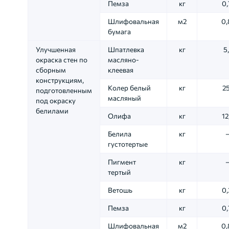
Пемза
кг
0,
Шлифовальная
м2
0,
бумага
Улучшенная
Шпатлевка
кг
5
окраска стен по
масляно-
сборным
клеевая
конструкциям,
Колер белый
кг
25
подготовленным
масляный
под окраску
белилами
Олифа
кг
12
Белила
кг
густотертые
Пигмент
кг
тертый
Ветошь
кг
0,
Пемза
кг
0,
Шлифовальная
м2
0,