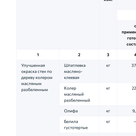
приме
гот
сост
1
2
3
Улучшенная
Шпатлевка
кг
37
окраска стен по
масляно-
дереву колером
клеевая
масляным
Колер
кг
22
разбеленным
масляный
разбеленный
Олифа
кг
9
Белила
кг
густотертые