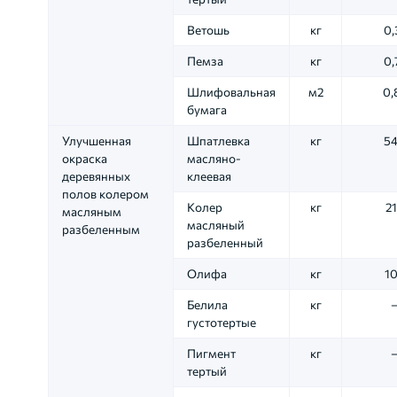
Ветошь
кг
0,
Пемза
кг
0,
Шлифовальная
м2
0,
бумага
Улучшенная
Шпатлевка
кг
54
окраска
масляно-
деревянных
клеевая
полов колером
Колер
кг
21
масляным
масляный
разбеленным
разбеленный
Олифа
кг
10
Белила
кг
густотертые
Пигмент
кг
тертый