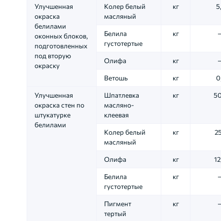
Улучшенная
Колер белый
кг
5
окраска
масляный
белилами
Белила
кг
оконных блоков,
густотертые
подготовленных
под вторую
Олифа
кг
окраску
Ветошь
кг
0
Улучшенная
Шпатлевка
кг
50
окраска стен по
масляно-
штукатурке
клеевая
белилами
Колер белый
кг
25
масляный
Олифа
кг
12
Белила
кг
густотертые
Пигмент
кг
тертый