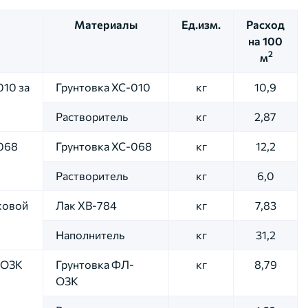
Материалы
Ед.
изм.
Расход
на 100
2
м
010 за
Грунтовка ХС-010
кг
10,9
Растворитель
кг
2,87
068
Грунтовка ХС-068
кг
12,2
Растворитель
кг
6,0
ковой
Лак ХВ-784
кг
7,83
Наполнитель
кг
31,2
-ОЗК
Грунтовка ФЛ-
кг
8,79
ОЗК