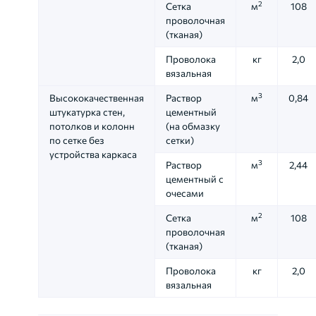
2
Сетка
м
108
проволочная
(тканая)
Проволока
кг
2,0
вязальная
3
Высококачественная
Раствор
м
0,84
штукатурка стен,
цементный
потолков и колонн
(на обмазку
по сетке без
сетки)
устройства каркаса
3
Раствор
м
2,44
цементный с
очесами
2
Сетка
м
108
проволочная
(тканая)
Проволока
кг
2,0
вязальная