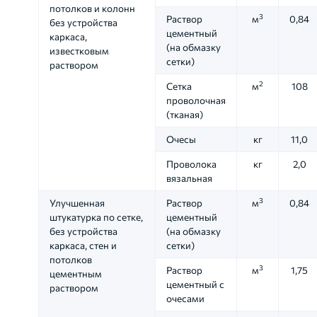
потолков и колонн
3
Раствор
м
0,84
без устройства
цементный
каркаса,
(на обмазку
известковым
сетки)
раствором
2
Сетка
м
108
проволочная
(тканая)
Очесы
кг
11,0
Проволока
кг
2,0
вязальная
3
Улучшенная
Раствор
м
0,84
штукатурка по сетке,
цементный
без устройства
(на обмазку
каркаса, стен и
сетки)
потолков
3
Раствор
м
1,75
цементным
цементный с
раствором
очесами