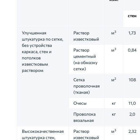
стен
3
Улучшенная
Раствор
м
1,73
штукатурка по сетке,
известковый
без устройства
3
Раствор
м
0,84
каркаса, стен и
цементный
потолков
(на обмазку
известковым
сетки)
раствором
2
Сетка
м
108
проволочная
(тканая)
Очесы
кг
11,0
Проволока
кг
2,0
вязальная
3
Высококачественная
Раствор
м
2,32
штукатурка стен,
известковый