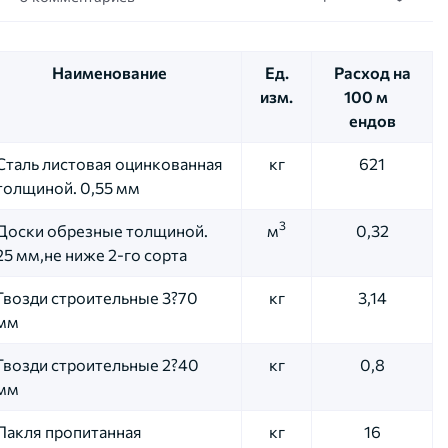
Наименование
Ед.
Расход на
изм.
100 м
ендов
Сталь листовая оцинкованная
кг
621
толщиной. 0,55 мм
3
Доски обрезные толщиной.
м
0,32
25 мм,не ниже 2-го сорта
Гвозди строительные 3?70
кг
3,14
мм
Гвозди строительные 2?40
кг
0,8
мм
Пакля пропитанная
кг
16