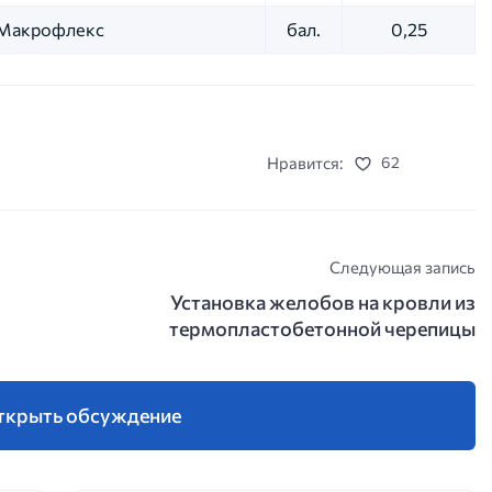
Макрофлекс
бал.
0,25
Нравится:
62
Следующая запись
Установка желобов на кровли из
термопластобетонной черепицы
ткрыть обсуждение