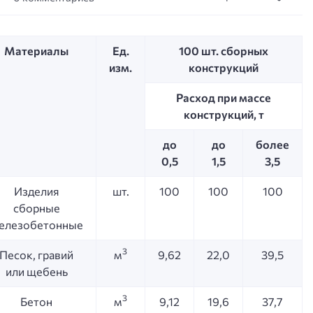
Материалы
Ед.
100 шт. сборных
изм.
конструкций
Расход при массе
конструкций, т
до
до
более
0,5
1,5
3,5
Изделия
шт.
100
100
100
сборные
елезобетонные
3
Песок, гравий
м
9,62
22,0
39,5
или щебень
3
Бетон
м
9,12
19,6
37,7