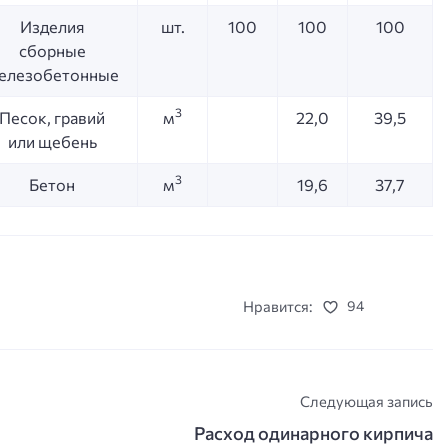
Изделия
шт.
100
100
100
сборные
елезобетонные
3
Песок, гравий
м
22,0
39,5
или щебень
3
Бетон
м
19,6
37,7
Нравится:
94
Следующая запись
Расход одинарного кирпича