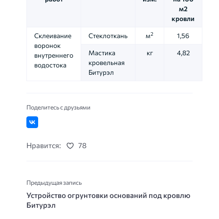
м2
кровли
2
Склеивание
Стеклоткань
м
1,56
воронок
Мастика
кг
4,82
внутреннего
кровельная
водостока
Битурэл
Поделитесь с друзьями
Нравится:
78
Предыдущая запись
Устройство огрунтовки оснований под кровлю
Битурэл