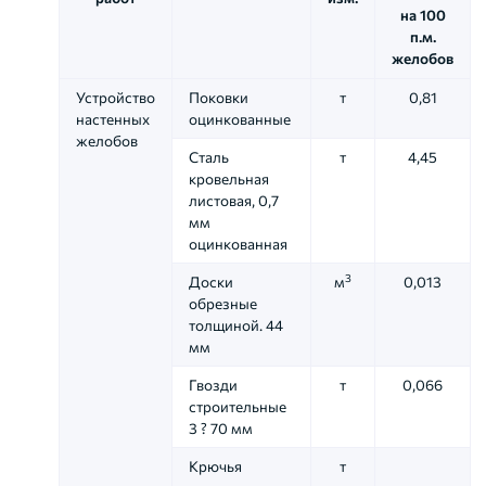
на 100
п.м.
желобов
Устройство
Поковки
т
0,81
настенных
оцинкованные
желобов
Сталь
т
4,45
кровельная
листовая, 0,7
мм
оцинкованная
3
Доски
м
0,013
обрезные
толщиной. 44
мм
Гвозди
т
0,066
строительные
3 ? 70 мм
Крючья
т