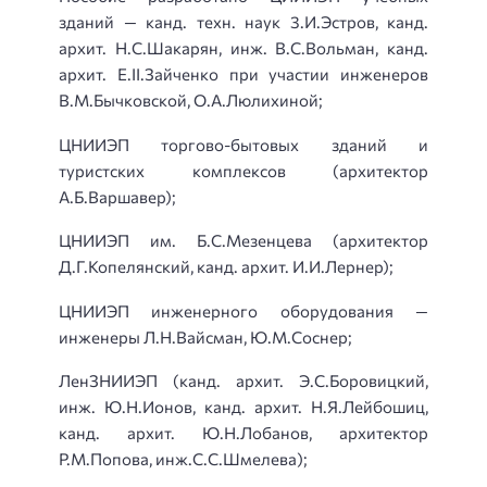
зданий — канд. техн. наук 3.И.Эстров, канд.
архит. Н.С.Шакарян, инж. В.С.Вольман, канд.
архит. Е.II.Зайченко при участии инженеров
В.М.Бычковской, О.А.Люлихи­ной;
ЦНИИЭП торгово-бытовых зданий и
туристских комплексов (архитектор
А.Б.Варшавер);
ЦНИИЭП им. Б.С.Мезенцева (архитектор
Д.Г.Копелянский, канд. архит. И.И.Лернер);
ЦНИИЭП инженерного оборудования —
инженеры Л.Н.Вайсман, Ю.М.Соснер;
ЛенЗНИИЭП (канд. архит. Э.С.Боровицкий,
инж. Ю.Н.Ионов, канд. архит. Н.Я.Лейбошиц,
канд. архит. Ю.Н.Лобанов, архитектор
Р.М.Попова, инж.С.С.Шмелева);