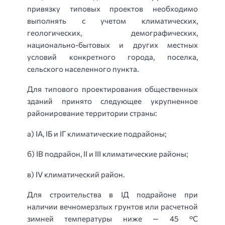
привязку типовых проектов необходимо
выполнять с учетом климатических,
геологических, демографических,
национально-бытовых и других местных
условий конкретного города, поселка,
сельского населенного пункта.
Для типового проектирования общественных
зданий принято следующее укрупненное
районирование территории страны:
а) IА, IБ и IГ климатические подрайоны;
б) IВ подрайон, II и III климатические районы;
в) IV климатический район.
Для строительства в IД подрайоне при
наличии вечномерзлых грунтов или расчетной
зимней температуры ниже — 45 °С