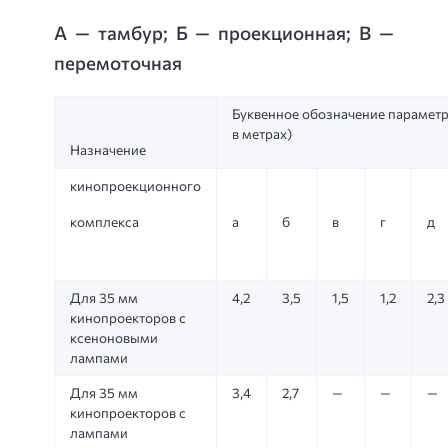
А — тамбур; Б — проекционная; В —
перемоточная
Буквенное обозначение парамет
в метрах)
Назначение
кинопроекционного
комплекса
а
б
в
г
д
Для 35 мм
4,2
3,5
1,5
1,2
2,3
кинопроекторов с
ксеноновыми
лампами
Для 35 мм
3,4
2,7
—
—
—
кинопроекторов с
лампами